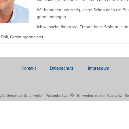
Wir bemühen uns stetig, diese Seiten noch ein Stü
gerne entgegen.
Ich wünsche Ihnen viel Freude beim Stöbern in u
 Doll, Ortsbürgermeister
Kontakt
Datenschutz
Impressum
026
Gemeinde Schellweiler
·
Präsentiert von
·
Entworfen mit dem
Customizr-T