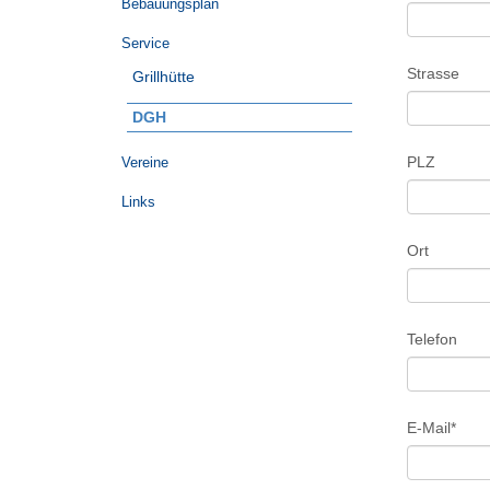
Bebauungsplan
Service
Bitte lasse d
Strasse
Grillhütte
DGH
PLZ
Vereine
Links
Ort
Telefon
E-Mail*