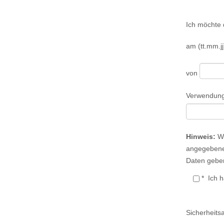
Bitte lasse d
Ich möchte
am (tt.mm.j
von
Verwendun
Hinweis:
We
angegebenen
Daten geben 
*
Ich 
Sicherheits