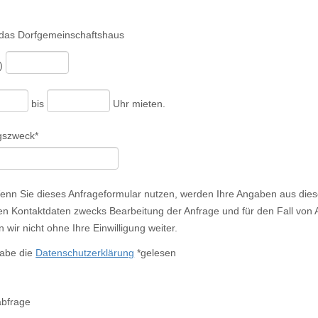
ieses Feld leer.
 das Dorfgemeinschaftshaus
j)
bis
Uhr mieten.
gszweck*
nn Sie dieses Anfrageformular nutzen, werden Ihre Angaben aus diese
 Kontaktdaten zwecks Bearbeitung der Anfrage und für den Fall von A
wir nicht ohne Ihre Einwilligung weiter.
habe die
Datenschutzerklärung
*gelesen
abfrage